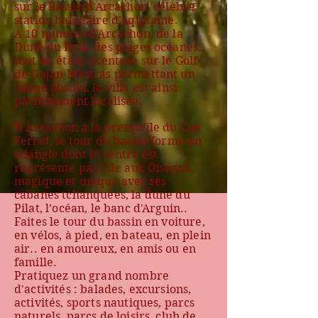
sur le Bassin d'Arcachon, célèbre
station balnéaire d'Aquitaine.
A 10 minutes d'Arcachon, de la
Dune du Pyla, des plages océanes..
tout en étant exentrée sur le Golf
de Gujan-Mestras permettant un
calme absolu, la villa est ainsi
parfaitement localisée.
D’Arcachon à la presqu’île du Cap
Ferret, le tour du bassin forme un
triangle dont le centre est
représenté par l’île aux Oiseaux,
magique et unique avec ses
cabanes tchanquées, la dune du
Pilat, l’océan, le banc d'Arguin..
Faites le tour du bassin en voiture,
en vélos, à pied, en bateau, en plein
air.. en amoureux, en amis ou en
famille.
Pratiquez un grand nombre
d'activités : balades, excursions,
activités, sports nautiques, parcs
naturels, parcs de loisirs, club de